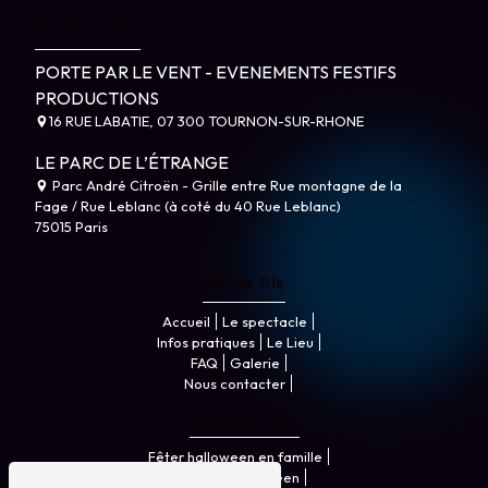
Contactez-nous
PORTE PAR LE VENT - EVENEMENTS FESTIFS
PRODUCTIONS
16 RUE LABATIE, 07 300 TOURNON-SUR-RHONE
LE PARC DE L’ÉTRANGE
Parc André Citroën - Grille entre Rue montagne de la
Fage / Rue Leblanc (à coté du 40 Rue Leblanc)
75015 Paris
Plan du site
Accueil
Le spectacle
Infos pratiques
Le Lieu
FAQ
Galerie
Nous contacter
Nos prestations
Fêter halloween en famille
Parcours halloween