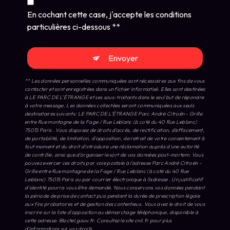
En cochant cette case, j'accepte les conditions
particulières ci-dessous **
Envoyer
** Les données personnelles communiquées sont nécessaires aux fins de vous
contacter et sont enregistrées dans un fichier informatisé. Elles sont destinées
à LE PARC DE L’ÉTRANGE et ses sous-traitants dans le seul but de répondre
à votre message. Les données collectées seront communiquées aux seuls
destinataires suivants: LE PARC DE L’ÉTRANGE Parc André Citroën - Grille
entre Rue montagne de la Fage / Rue Leblanc (à coté du 40 Rue Leblanc)
75015 Paris . Vous disposez de droits d’accès, de rectification, d’effacement,
de portabilité, de limitation, d’opposition, de retrait de votre consentement à
tout moment et du droit d’introduire une réclamation auprès d’une autorité
de contrôle, ainsi que d’organiser le sort de vos données post-mortem. Vous
pouvez exercer ces droits par voie postale à l'adresse Parc André Citroën -
Grille entre Rue montagne de la Fage / Rue Leblanc (à coté du 40 Rue
Leblanc) 75015 Paris ou par courrier électronique à l'adresse . Un justificatif
d'identité pourra vous être demandé. Nous conservons vos données pendant
la période de prise de contact puis pendant la durée de prescription légale
aux fins probatoires et de gestion des contentieux. Vous avez le droit de vous
inscrire sur la liste d'opposition au démarchage téléphonique, disponible à
cette adresse:
Bloctel.gouv.fr
. Consultez le site cnil.fr pour plus
d’informations sur vos droits.