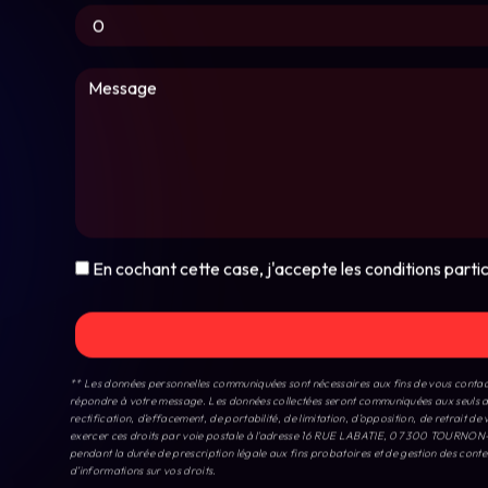
En cochant cette case, j'accepte les conditions partic
** Les données personnelles communiquées sont nécessaires aux fins de vous conta
répondre à votre message. Les données collectées seront communiquées aux se
rectification, d’effacement, de portabilité, de limitation, d’opposition, de retrait
exercer ces droits par voie postale à l'adresse 16 RUE LABATIE, 07 300 TOURNON-SU
pendant la durée de prescription légale aux fins probatoires et de gestion des conten
d’informations sur vos droits.