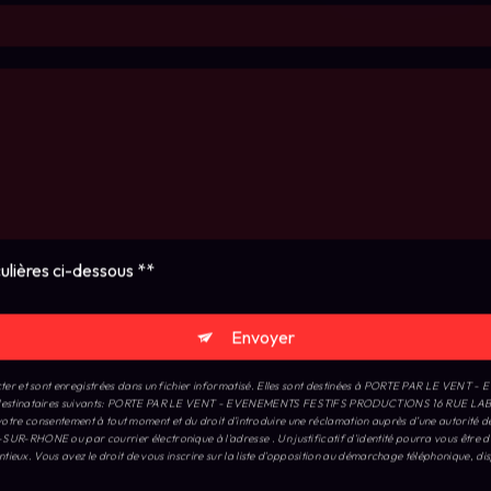
ulières ci-dessous **
Envoyer
cter et sont enregistrées dans un fichier informatisé. Elles sont destinées à PORTE PAR LE VEN
uls destinataires suivants: PORTE PAR LE VENT - EVENEMENTS FESTIFS PRODUCTIONS 16 RUE LA
 de votre consentement à tout moment et du droit d’introduire une réclamation auprès d’une autorité
R-RHONE ou par courrier électronique à l'adresse . Un justificatif d'identité pourra vous être
tieux. Vous avez le droit de vous inscrire sur la liste d'opposition au démarchage téléphonique, di