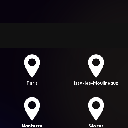
Paris
Issy-les-Moulineaux
Nanterre
Sèvres