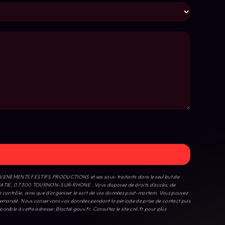
T - EVENEMENTS FESTIFS PRODUCTIONS et ses sous-traitants dans le seul but de
BATIE, 07 300 TOURNON-SUR-RHONE . Vous disposez de droits d’accès, de
 de contrôle, ainsi que d’organiser le sort de vos données post-mortem. Vous pouvez
 demandé. Nous conservons vos données pendant la période de prise de contact puis
sponible à cette adresse:
Bloctel.gouv.fr
. Consultez le site cnil.fr pour plus