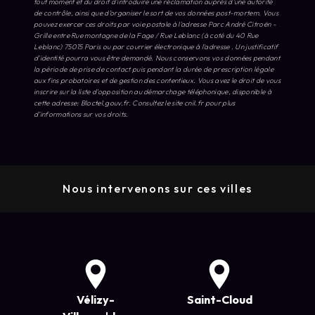
tout moment et du droit d’introduire une réclamation auprès d’une autorité
de contrôle, ainsi que d’organiser le sort de vos données post-mortem. Vous
pouvez exercer ces droits par voie postale à l'adresse Parc André Citroën -
Grille entre Rue montagne de la Fage / Rue Leblanc (à coté du 40 Rue
Leblanc) 75015 Paris ou par courrier électronique à l'adresse . Un justificatif
d'identité pourra vous être demandé. Nous conservons vos données pendant
la période de prise de contact puis pendant la durée de prescription légale
aux fins probatoires et de gestion des contentieux. Vous avez le droit de vous
inscrire sur la liste d'opposition au démarchage téléphonique, disponible à
cette adresse:
Bloctel.gouv.fr
. Consultez le site cnil.fr pour plus
d’informations sur vos droits.
Nous intervenons sur ces villes
Vélizy-
Saint-Cloud