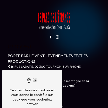
Contactez-nous
PORTE PAR LE VENT - EVENEMENTS FESTIFS
PRODUCTIONS
16 RUE LABATIE, 07 300 TOURNON-SUR-RHONE
LE PARC DE L’ÉTRANGE
Parc André Citroën - Grille entre Rue montagne de la
Fage / Rue Leblanc (à coté du 40 Rue Leblanc)
Ce site utilise des cookies et
75015 Paris
vous donne le contrôle sur
ceux que vous souhaitez
Plan du site
activer