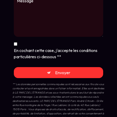
En cochant cette case, j'accepte les conditions
particulières ci-dessous **
Envoyer
** Les données personnelles communiquées sont nécessaires aux fins de vous
contacter et sont enregistrées dans un fichier informatisé. Elles sont destinées
à LE PARC DE L’ÉTRANGE et ses sous-traitants dans le seul but de répondre
à votre message. Les données collectées seront communiquées aux seuls
destinataires suivants: LE PARC DE L’ÉTRANGE Parc André Citroën - Grille
entre Rue montagne de la Fage / Rue Leblanc (à coté du 40 Rue Leblanc)
75015 Paris . Vous disposez de droits d’accès, de rectification, d’effacement,
de portabilité, de limitation, d’opposition, de retrait de votre consentement à