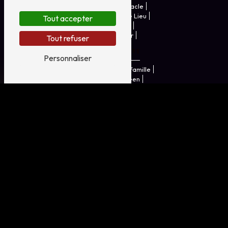
Accueil
Le spectacle
Infos pratiques
Le Lieu
Tout accepter
FAQ
Galerie
Nous contacter
Tout refuser
Nos prestations
Personnaliser
Fêter halloween en famille
Parcours halloween
Fêter halloween insolite
Spectacle halloween
Visite spectacle
Que faire le soir d'halloween?
Halloween
Spectacle
Evènements halloween
Spectacle immersifs
spectacle immersifs Halloween
que faire à Halloween
Activité Halloween
©
Vistalid
- 2026 - Tous droits réservés -
Mentions
légales
-
Gestion des cookies