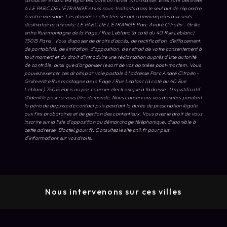
contacter et sont enregistrées dans un fichier informatisé. Elles sont destinées
à LE PARC DE L’ÉTRANGE et ses sous-traitants dans le seul but de répondre
à votre message. Les données collectées seront communiquées aux seuls
destinataires suivants: LE PARC DE L’ÉTRANGE Parc André Citroën - Grille
entre Rue montagne de la Fage / Rue Leblanc (à coté du 40 Rue Leblanc)
75015 Paris . Vous disposez de droits d’accès, de rectification, d’effacement,
de portabilité, de limitation, d’opposition, de retrait de votre consentement à
tout moment et du droit d’introduire une réclamation auprès d’une autorité
de contrôle, ainsi que d’organiser le sort de vos données post-mortem. Vous
pouvez exercer ces droits par voie postale à l'adresse Parc André Citroën -
Grille entre Rue montagne de la Fage / Rue Leblanc (à coté du 40 Rue
Leblanc) 75015 Paris ou par courrier électronique à l'adresse . Un justificatif
d'identité pourra vous être demandé. Nous conservons vos données pendant
la période de prise de contact puis pendant la durée de prescription légale
aux fins probatoires et de gestion des contentieux. Vous avez le droit de vous
inscrire sur la liste d'opposition au démarchage téléphonique, disponible à
cette adresse:
Bloctel.gouv.fr
. Consultez le site cnil.fr pour plus
d’informations sur vos droits.
Nous intervenons sur ces villes