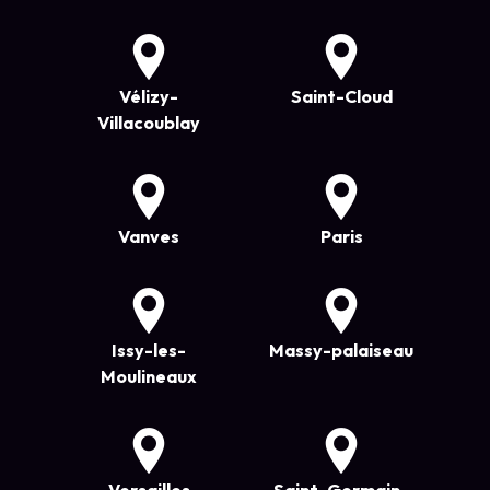
Vélizy-
Saint-Cloud
Villacoublay
Vanves
Paris
Issy-les-
Massy-palaiseau
Moulineaux
Versailles
Saint-Germain-