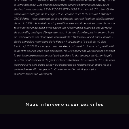
à LE PARC DE L’ÉTRANGE et ses sous-traitants dans le seul but de répondre
à votre message. Les données collectées seront communiquées aux seuls
destinataires suivants: LE PARC DE L’ÉTRANGE Parc André Citroën - Grille
entre Rue montagne de la Fage / Rue Leblanc (à coté du 40 Rue Leblanc)
75015 Paris . Vous disposez de droits d’accès, de rectification, d’effacement,
de portabilité, de limitation, d’opposition, de retrait de votre consentement à
tout moment et du droit d’introduire une réclamation auprès d’une autorité
de contrôle, ainsi que d’organiser le sort de vos données post-mortem. Vous
pouvez exercer ces droits par voie postale à l'adresse Parc André Citroën -
Grille entre Rue montagne de la Fage / Rue Leblanc (à coté du 40 Rue
Leblanc) 75015 Paris ou par courrier électronique à l'adresse . Un justificatif
d'identité pourra vous être demandé. Nous conservons vos données pendant
la période de prise de contact puis pendant la durée de prescription légale
aux fins probatoires et de gestion des contentieux. Vous avez le droit de vous
inscrire sur la liste d'opposition au démarchage téléphonique, disponible à
cette adresse:
Bloctel.gouv.fr
. Consultez le site cnil.fr pour plus
d’informations sur vos droits.
Nous intervenons sur ces villes