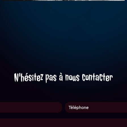
ion : combien font dix plus zéro ?
ulières ci-dessous **