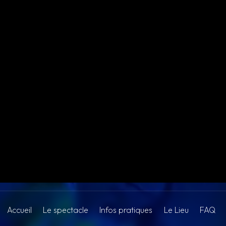
Accueil
Le spectacle
Infos pratiques
Le Lieu
FAQ
 immersifs près de Issy-les-
R LE VENT - EVENEMENTS FESTIFS PR