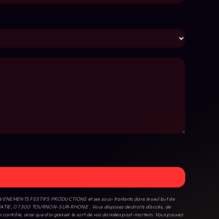
T - EVENEMENTS FESTIFS PRODUCTIONS et ses sous-traitants dans le seul but de
BATIE, 07 300 TOURNON-SUR-RHONE . Vous disposez de droits d’accès, de
 de contrôle, ainsi que d’organiser le sort de vos données post-mortem. Vous pouvez
 demandé. Nous conservons vos données pendant la période de prise de contact puis
sponible à cette adresse:
Bloctel.gouv.fr
. Consultez le site cnil.fr pour plus
Paris
Massy-palaiseau