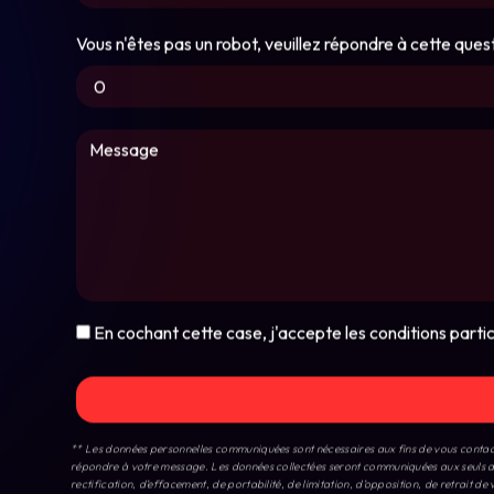
** Les données personnelles communiquées sont nécessaires aux fins de vous conta
répondre à votre message. Les données collectées seront communiquées aux se
rectification, d’effacement, de portabilité, de limitation, d’opposition, de retrait
exercer ces droits par voie postale à l'adresse 16 RUE LABATIE, 07 300 TOURNON-SU
pendant la durée de prescription légale aux fins probatoires et de gestion des conten
d’informations sur vos droits.
Vélizy-Villacoublay
Saint-Cloud