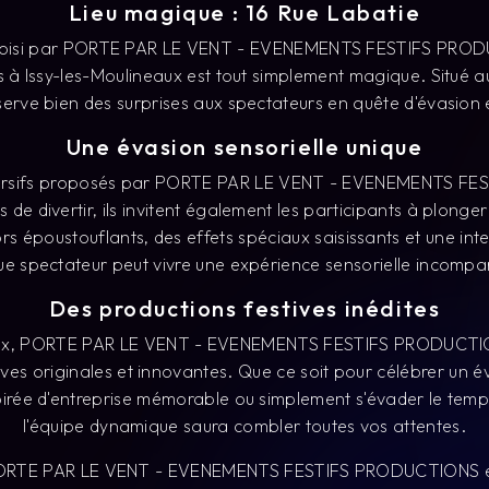
irée d'entreprise mémorable ou simplement s'évader le temp
l'équipe dynamique saura combler toutes vos attentes.
RTE PAR LE VENT - EVENEMENTS FESTIFS PRODUCTIONS est
 vivre des spectacles immersifs d'exception à Issy-les-Moul
riques, laissez-vous emporter par l'évasion sensorielle et v
ubliables grâce à des productions festives uniques en leur ge
En savoir plus
Contactez-nous