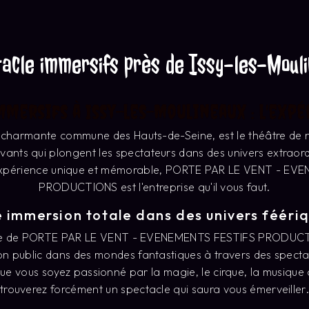
on public dans des mondes fantastiques à travers des specta
ue vous soyez passionné par la magie, le cirque, la musique o
trouverez forcément un spectacle qui saura vous émerveiller
Lieu magique : 16 Rue Labatie
hoisi par PORTE PAR LE VENT - EVENEMENTS FESTIFS PROD
 à Issy-les-Moulineaux est tout simplement magique. Situé a
serve bien des surprises aux spectateurs en quête d'évasion 
Une évasion sensorielle unique
mersifs proposés par PORTE PAR LE VENT - EVENEMENTS F
 de divertir, ils invitent également les participants à plonger
s époustouflants, des effets spéciaux saisissants et une inte
e spectateur peut vivre une expérience sensorielle incompa
Des productions festives inédites
aux, PORTE PAR LE VENT - EVENEMENTS FESTIFS PRODUCTIO
ives originales et innovantes. Que ce soit pour célébrer un é