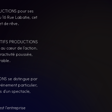
s d'un spectacle,
 l'entreprise
ineaux. Plongez dans
ivez des moments
nre.