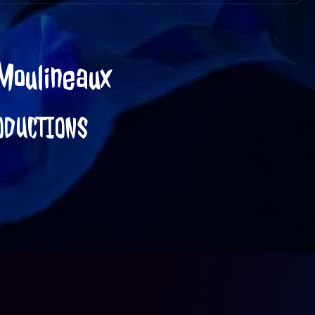
ineaux
érience inoubliable avec PORTE PAR LE
 nombreux spectacles
inaires. Si vous
ENEMENTS FESTIFS
ques
TIONS sait comment