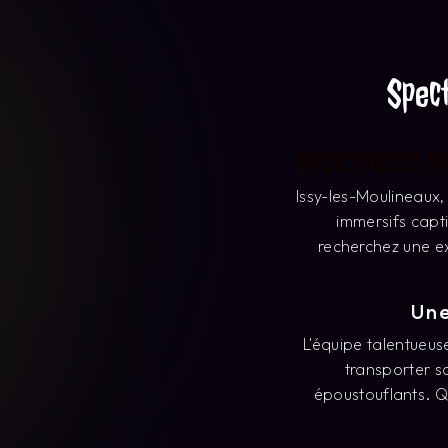
transporter s
époustouflants. Q
L'emplacement c
spectacles immersifs
endroit ré
Les spectacles im
ne se contentent pas
Grâce à des décor
chaqu
À Issy-les-Mouline
ses productions fest