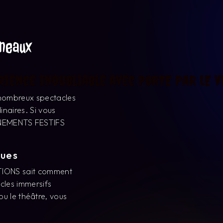
cles immersifs
u le théâtre, vous
.
UCTIONS pour ses
u 16 Rue Labatie, cet
et de rêve.
ESTIFS PRODUCTIONS
 au cœur de l'action.
ractivité poussée,
rable.
NS se distingue par
vénement particulier,