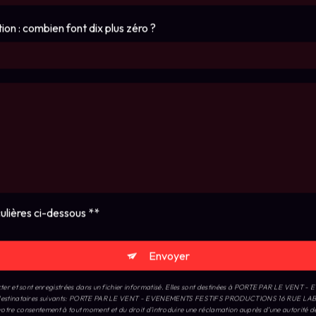
Envoyer
cter et sont enregistrées dans un fichier informatisé. Elles sont destinées à PORTE PAR LE VEN
uls destinataires suivants: PORTE PAR LE VENT - EVENEMENTS FESTIFS PRODUCTIONS 16 RUE LA
 de votre consentement à tout moment et du droit d’introduire une réclamation auprès d’une autorité
R-RHONE ou par courrier électronique à l'adresse . Un justificatif d'identité pourra vous être
tieux. Vous avez le droit de vous inscrire sur la liste d'opposition au démarchage téléphonique, di
Nous intervenons sur ces villes
Boulogne-billancourt
Vanves