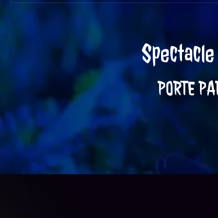
Spect
Spectacles i
Issy-les-Moulineaux
immersifs capti
recherchez une 
Une
L'équipe talentue