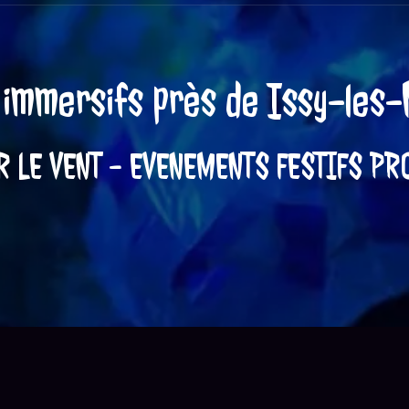
acle immersifs près de Issy-les-Moul
mmersifs à Issy-les-Moulineaux : l'exp
, charmante commune des Hauts-de-Seine, est le théâtre de
vants qui plongent les spectateurs dans des univers extraord
expérience unique et mémorable, PORTE PAR LE VENT - EV
PRODUCTIONS est l'entreprise qu'il vous faut.
 immersion totale dans des univers fééri
use de PORTE PAR LE VENT - EVENEMENTS FESTIFS PRODUC