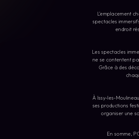
organiser une so
En somme, PO
incontournable pour
des univers féé
ino