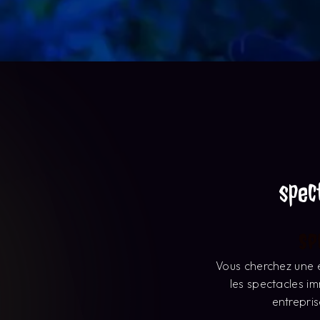
spec
Sp
Vous cherchez une 
les spectacles i
entrepris
Avec Porte par
l'émerveillement 