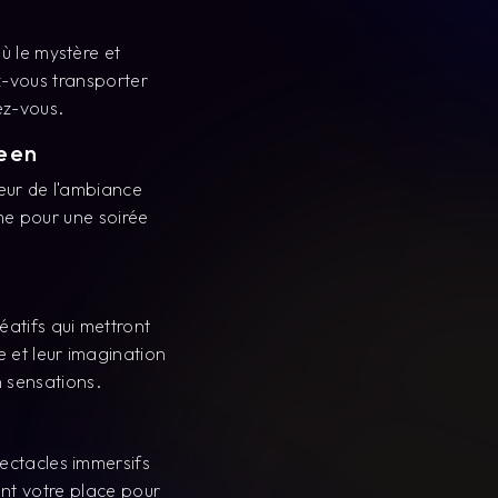
ez-vous.
ween
œur de l'ambiance
me pour une soirée
éatifs qui mettront
 et leur imagination
n sensations.
ectacles immersifs
nt votre place pour
venirs.
r des spectacles
ce inoubliable où le