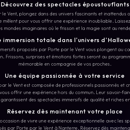
s mondes imaginaires où le frisson et la magie sont au rend
 immersion totale dans l'univers d'Hallo
mmersifs proposés par Porte par le Vent vous plongent au c
n. Frissons, surprises et émotions fortes seront au program
mémorable en compagnie de vos proches.
Une équipe passionnée à votre service
par le Vent est composée de professionnels passionnés et cr
vous offrir une expérience hors du commun. Leur savoir-faire
arantissent des spectacles immersifs de qualité et riches e
Réservez dès maintenant votre place
occasion de vivre une expérience exceptionnelle avec les sp
és par Porte par le Vent à Nanterre. Réservez dès maintena
irée magique et envoûtante qui restera gravée dans vos sou
univers mystérieux d'Halloween et laissez-vous surprendre pa
t originaux. Avec Porte par le Vent, offrez-vous une expérien