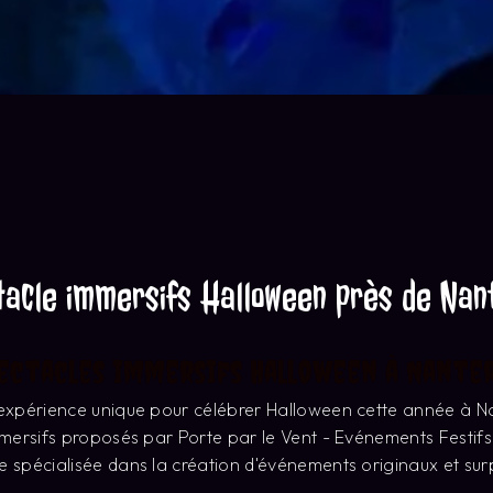
tacle immersifs Halloween près de Nan
ectacles immersifs Halloween à Nante
expérience unique pour célébrer Halloween cette année à N
mmersifs proposés par Porte par le Vent - Evénements Festifs
e spécialisée dans la création d'événements originaux et su
Découvrez des spectacles époustouflants
 le Vent, plongez dans des univers fascinants et inattendus o
se mêlent pour vous offrir une expérience inoubliable. Laisse