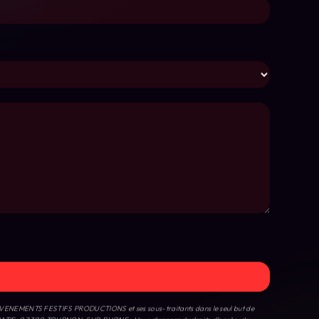
T - EVENEMENTS FESTIFS PRODUCTIONS et ses sous-traitants dans le seul but de
BATIE, 07 300 TOURNON-SUR-RHONE . Vous disposez de droits d’accès, de
 de contrôle, ainsi que d’organiser le sort de vos données post-mortem. Vous pouvez
 demandé. Nous conservons vos données pendant la période de prise de contact puis
sponible à cette adresse:
Bloctel.gouv.fr
. Consultez le site cnil.fr pour plus