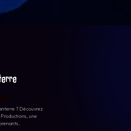
terre
rre
anterre ? Découvrez
 Productions, une
rprenants.
ù le mystère et
z-vous transporter