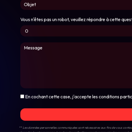
Vous n'êtes pas un robot, veuillez répondre à cette quest
En cochant cette case, j'accepte les conditions partic
** Les données personnelles communiquées sont nécessaires aux fins de vous conta
répondre à votre message. Les données collectées seront communiquées aux se
rectification, d’effacement, de portabilité, de limitation, d’opposition, de retrait
exercer ces droits par voie postale à l'adresse 16 RUE LABATIE, 07 300 TOURNON-SU
pendant la durée de prescription légale aux fins probatoires et de gestion des conten