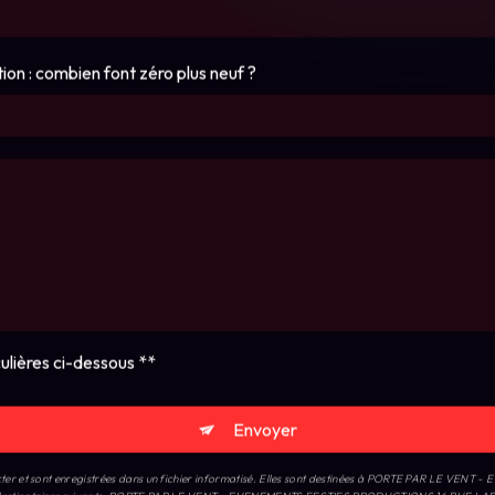
ion : combien font zéro plus neuf ?
ulières ci-dessous **
Envoyer
cter et sont enregistrées dans un fichier informatisé. Elles sont destinées à PORTE PAR LE VEN
uls destinataires suivants: PORTE PAR LE VENT - EVENEMENTS FESTIFS PRODUCTIONS 16 RUE LA
 de votre consentement à tout moment et du droit d’introduire une réclamation auprès d’une autorité
R-RHONE ou par courrier électronique à l'adresse . Un justificatif d'identité pourra vous être
tieux. Vous avez le droit de vous inscrire sur la liste d'opposition au démarchage téléphonique, di