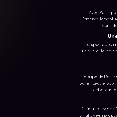
dans de
Une
Les spectacles i
unique d'Hallowee
L'équipe de Porte 
tout en œuvre pour 
débordante g
Ne manquez pas l'
d'Halloween propos
une so
Plongez dans l'
immersifs uniques e