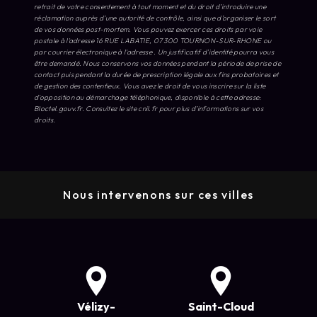
retrait de votre consentement à tout moment et du droit d’introduire une
réclamation auprès d’une autorité de contrôle, ainsi que d’organiser le sort
de vos données post-mortem. Vous pouvez exercer ces droits par voie
postale à l'adresse 16 RUE LABATIE, 07 300 TOURNON-SUR-RHONE ou
par courrier électronique à l'adresse . Un justificatif d'identité pourra vous
être demandé. Nous conservons vos données pendant la période de prise de
contact puis pendant la durée de prescription légale aux fins probatoires et
de gestion des contentieux. Vous avez le droit de vous inscrire sur la liste
d'opposition au démarchage téléphonique, disponible à cette adresse:
Bloctel.gouv.fr
. Consultez le site cnil.fr pour plus d’informations sur vos
droits.
Nous intervenons sur ces villes
Vélizy-
Saint-Cloud