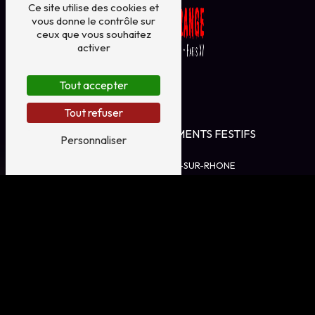
Ce site utilise des cookies et
vous donne le contrôle sur
ceux que vous souhaitez
activer
Tout accepter
Contactez-nous
Tout refuser
PORTE PAR LE VENT - EVENEMENTS FESTIFS
Personnaliser
PRODUCTIONS
16 RUE LABATIE, 07 300 TOURNON-SUR-RHONE
LE PARC DE L’ÉTRANGE
Parc André Citroën - Grille entre Rue montagne de la
Fage / Rue Leblanc (à coté du 40 Rue Leblanc)
75015 Paris
Plan du site
Accueil
Le spectacle
Infos pratiques
Le Lieu