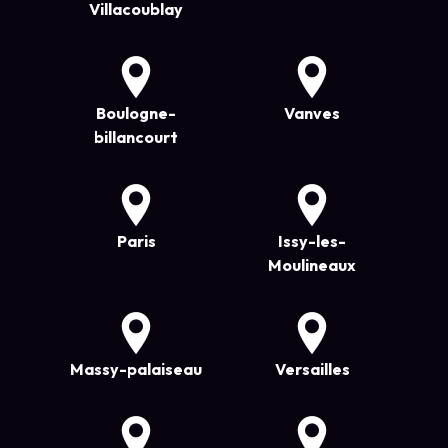
Villacoublay
Boulogne-
Vanves
billancourt
Paris
Issy-les-
Moulineaux
Massy-palaiseau
Versailles